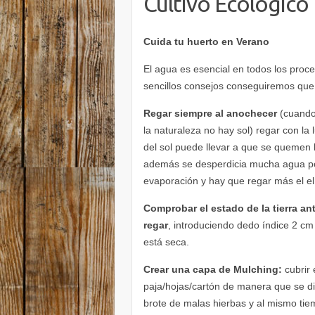
Cultivo Ecológico
Cuida tu huerto en Verano
El agua es esencial en todos los proce
sencillos consejos conseguiremos qu
Regar siempre al anochecer
(cuando
la naturaleza no hay sol) regar con la 
del sol puede llevar a que se quemen l
además se desperdicia mucha agua p
evaporación y hay que regar más el el
Comprobar el estado de la tierra an
regar
, introduciendo dedo índice 2 cm 
está seca.
Crear una capa de Mulching:
cubrir 
paja/hojas/cartón de manera que se dif
brote de malas hierbas y al mismo ti