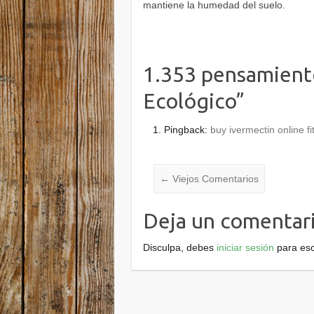
mantiene la humedad del suelo.
1.353 pensamient
Ecológico
”
Pingback:
buy ivermectin online f
Navegación en l
← Viejos Comentarios
Deja un comentar
Disculpa, debes
iniciar sesión
para esc