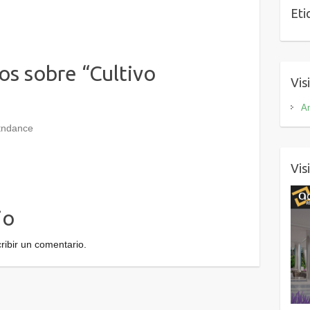
Eti
os sobre “
Cultivo
Vis
An
itndance
Vis
os comentarios
io
ribir un comentario.