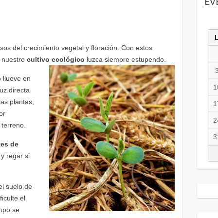
EV
sos del crecimiento vegetal y floración. Con estos
e nuestro
cultivo ecológico
luzca siempre
estupendo.
 llueve en
1
luz directa
as plantas,
1
or
2
 terreno.
3
tes de
y regar si
el suelo de
iculte el
empo se