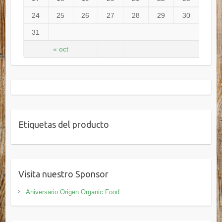
24
25
26
27
28
29
30
31
« oct
Etiquetas del producto
Visita nuestro Sponsor
Aniversario Origen Organic Food